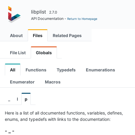
libplist
2.7.0
API Documentation -
Return to Homepage
About
Files
Related Pages
File List
Globals
All
Functions
Typedefs
Enumerations
Enumerator
Macros
_
l
p
Here is a list of all documented functions, variables, defines,
enums, and typedefs with links to the documentation:
- _ -